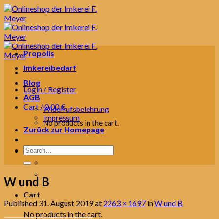
Skip
to
content
Propolis
Imkereibedarf
Blog
Login / Register
AGB
Cart /
0,00
€
Widerrufsbelehrung
Impressum
No products in the cart.
Zurück zur Homepage
Search
for:
W und B
Cart
Published
31. August 2019
at
2263 × 1697
in
W und B
No products in the cart.