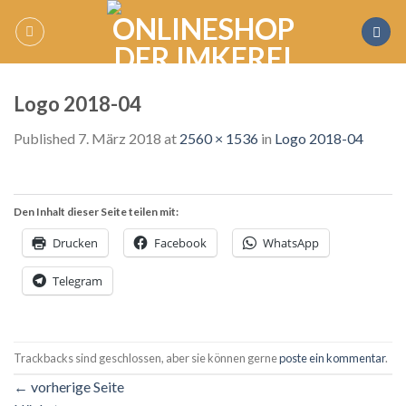
Skip
to
content
Logo 2018-04
Published
7. März 2018
at
2560 × 1536
in
Logo 2018-04
Den Inhalt dieser Seite teilen mit:
Drucken
Facebook
WhatsApp
Telegram
Trackbacks sind geschlossen, aber sie können gerne
poste ein kommentar
.
←
vorherige Seite